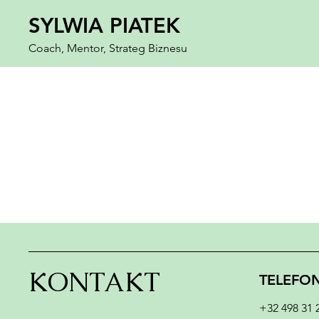
SYLWIA PIATEK
Coach, Mentor, Strateg Biznesu
Przepraszamy, ten produkt nie jest dostępny
Moje konto
Śledź zamówienia
Ulubione
Koszyk
Karty podarunkowe
Wyświetl ceny w:
EUR
KONTAKT
TELEFO
+32 498 31 