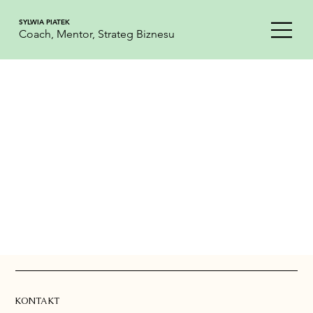
SYLWIA PIATEK
Coach, Mentor, Strateg Biznesu
Sekrety Biznesu/BUSINESS WEBSITE INFO/REKLAMA
Sklep
/
Sekrety Biznesu/BUSINESS WEBSITE INFO/REKLAMA
Magazyn online od ekspertów dla przedsiębiorców, tworzony przez ludzi, którzy
uwielbiają dzielić się swoją wiedzą i pomagają innym.
Dołącz do grona ekspertów –
daj się rozpoznać! 💪
Moje konto
Śledź zamówienia
Ulubione
Koszyk
Karty podarunkowe
Wyświetl ceny w:
EUR
KONTAKT